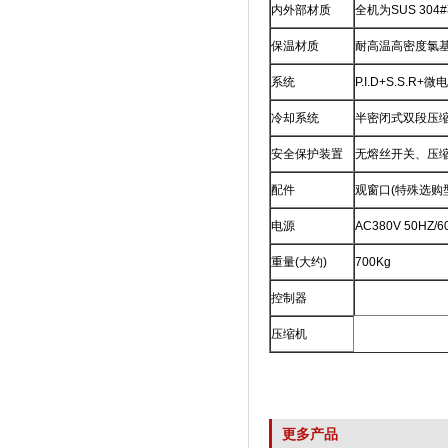
内外部材质
全机为SUS 304
保温材质
耐高温高密度氯
系统
P.I.D+S.S.
冷却系统
半密闭式双段压缩
安全保护装置
无熔丝开关、压
配件
观窗口(特殊选购型)
电源
AC380V 50HZ/6
重量(大约)
700Kg
控制器
压缩机
更多产品