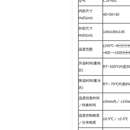
型号
CJX-40L
内部尺寸
40×30×30
HxD(cm)
外部尺寸
140x180x145
HxD(cm)
(150℃~A
温度范围
+60℃~+150℃
升温时间(蓄热
RT~200℃约需35
区)
降温时间(蓄冷
RT~-70℃约需85
区)
温度回复时间
≤5min内／ ≤10s
／转换时间
温度控制精度
±0.5℃／ ±2.0℃
／分布精度