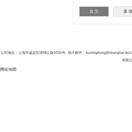
首 页
|
公司简介
|
新闻资讯
|
联系香蕉影
公司地址：上海市嘉定区浏翔公路5555号 电子邮件：liuminghong@shanghai-tes
有限公
网站地图