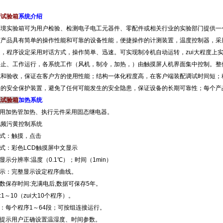
变试验箱
系统介绍
境实验箱可为用户检验、检测电子电工元器件、零配件或相关行业的实验部门提供
。该产品具有简单的操作性能和可靠的设备性能，便捷操作的计测装置，温度控制器
，程序设定采用对话方式，操作简单、迅速。可实现制冷机自动运转，zui大程
、停止、工作运行，各系统工作（风机，制冷，加热，）由触摸屏人机界面集中控制
验收，保证在客户方的使用性能；结构一体化程度高，在客户端装配调试时间短
；完备的安全保护装置，避免了任何可能发生的安全隐患，保证设备的长期可靠性；每个产品
化试验箱
加热系统
用加热管加热、执行元件采用固态继电器。
视频污黄控制系统
：触摸，点击
式：彩色LCD触摸屏中文显示
、显示分辨率:温度（0.1℃）；时间（1min）
示：完整显示设定程序曲线。
参数保存时间:充满电后,数据可保存5年。
1～10（zui大10个程序）。
：每个程序1～64段；可按组连接运行。
动提示用户正确设置温湿度、时间参数。