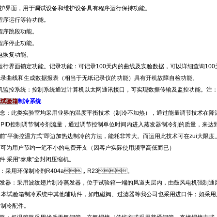
维护界面，用于调试设备和维护设备具有程序运行保持功能。
程序运行等待功能。
程序跳段功能。
序停止功能。
电恢复功能。
运行界面锁定功能。记录功能：可记录100天内的曲线及实验数据，可以详细查询100
录曲线和生成数据报表（相当于无纸记录仪的功能）具有开机故障自检功能。
算机监控系统：控制系统通过计算机以太网通讯接口，可实现数据传输及监控功能。注
化试验箱
制冷系统
理念：此类实验室均采用业界的温度平衡技术（制冷不加热），通过能量调节技术在
PID控制调节制冷剂流量，通过调节控制单位时间内进入蒸发器制冷剂的质量，来达到
以前“平衡控温方式”即边加热边制冷的方法，能耗非常大。而运用此技术可在zui大限度
内可为用户节约一笔不小的电费开支（因客户实际使用频率高低而已）
件:采用“泰康”全封闭压缩机。
剂：采用环保制冷剂R404a，R23。
发器：采用波纹翅片制冷蒸发器，位于试验箱一端的风道夹层内，由鼓风电机强制通风
件:本试验箱制冷系统中其他辅助件，如电磁阀、过滤器等我公司也采用进口件；如采
冷配件。