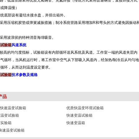
管路：低温管路采用优质无氧铜管、充氮焊接（传统方式采用普通铜管，直接焊接方式
温或降温慢）
底部设有凝结水接水盘，并排出箱外。
：采用压缩机胶垫或弹簧减振措施；制冷系统管路采用增加R和弯头的方式避免因振动
：采用波浪状的特种消音海绵吸音。
化试验箱
风道系统
较高的均匀度指标，试验箱设有内部循环送风系统及风道。工作室一端的风道夹层内，分布
气循环，当风机运行时，将工作室中空气从下部吸入风道内，经加热/制冷后从均匀
，反复循环，从而达到温度设定要求。
化试验箱
技术参数及规格
产品
列快速温变试验箱
优质快温变环境试验箱
速温变试验箱
快速变温试验箱
变实验箱
快速变温箱
in快速温变试验箱