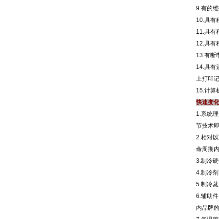
9.有的
10.具有
11.具有
12.具有程
13.有断
14.具有
上打印记
15.计
快速变
1.系统
节技术即
2.相对
命周期
3.制冷硬
4.制冷
5.制冷蒸
6.辅助
内品牌的制