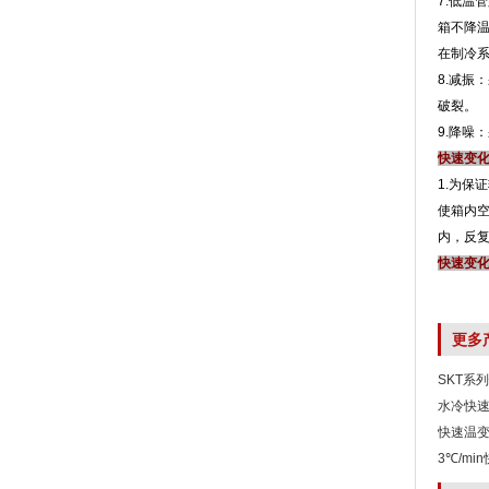
7.低温
箱不降
在制冷系统
8.减振
破裂。
9.降噪
快速变
1.为保证
使箱内空
内
快速变
更多
SKT系
水冷快
快速温
3℃/m