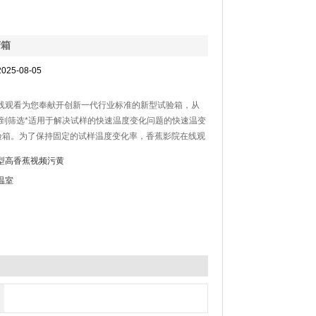
变箱
025-08-05
线观看为您奉献开创新一代行业标准的新型试验箱，从
标准到筛选*适用于解决试样的快速温度变化问题的快速温变
验箱。为了保持固定的试样温度变化率，香蕉影院在线观
验温度控制、快速温度变化以及斜度控制等一系列新技术
型高香蕉视频污黄
温室