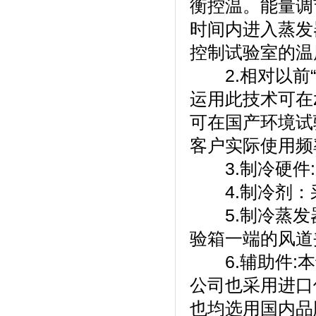
衡控温。
时间内进入蒸发器
控制试验室的温度
2.相对以前“平衡
运用此技术可在z
可在国产环境试
客户实际使用频
3.制冷硬件:采用
4.制冷剂
5.制冷蒸发器
验箱一端的风道夹层
6.辅助件:本试
公司也采用进口件
也均选用国内品牌的