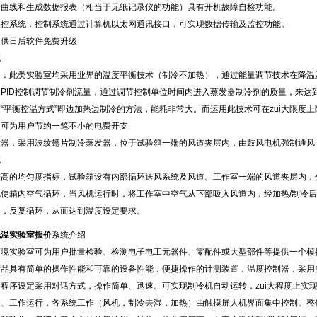
曲线和生成数据报表（相当于无纸记录仪的功能）具有开机故障自检功能。
控系统：控制系统通过计算机以太网通讯接口，可实现数据传输及监控功能。
：并提供日后软件免费升级
统
：此类实验室均采用业界的温度平衡技术（制冷不加热），通过能量调节技术在降温
PID控制调节制冷剂流量，通过调节控制单位时间内进入蒸发器制冷剂的质量，来达到精确
“平衡控温方式”即边加热边制冷的方法，能耗非常大。而运用此技术可在zui大限度
内可为用户节约一笔不小的电费开支
：采用波纹翅片制冷蒸发器，位于试验箱一端的风道夹层内，由鼓风电机强制通风，快
统
的均匀度指标，试验箱设有内部循环送风系统及风道。工作室一端的风道夹层内，分布加热
使箱内空气循环，当风机运行时，将工作室中空气从下部吸入风道内，经加热/制
，反复循环，从而达到温度设定要求。
低温实验室报价
系统介绍
境实验室可为用户批量检验、检测电子电工元器件、零配件或大型部件等提供一个模拟环
该产品具有简单的操作性能和可靠的设备性能，便捷操作的计测装置，温度控制器
，程序设定采用对话方式，操作简单、迅速。可实现制冷机自动运转，zui大程度
停止、工作运行，各系统工作（风机，制冷去湿，加热）由触摸屏人机界面集中控制。