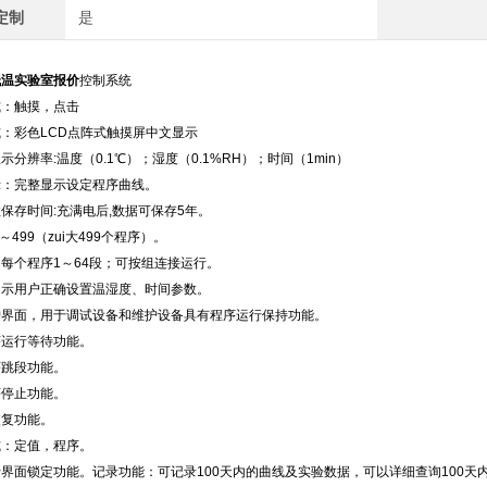
定制
是
低温实验室报价
控制系统
：触摸，点击
：彩色LCD点阵式触摸屏中文显示
、显示分辨率:温度（0.1℃）；湿度（0.1%RH）；时间（1min）
：完整显示设定程序曲线。
存时间:充满电后,数据可保存5年。
～499（zui大499个程序）。
：每个程序1～64段；可按组连接运行。
用户正确设置温湿度、时间参数。
界面，用于调试设备和维护设备具有程序运行保持功能。
运行等待功能。
跳段功能。
止功能。
功能。
：定值，程序。
面锁定功能。记录功能：可记录100天内的曲线及实验数据，可以详细查询100天内