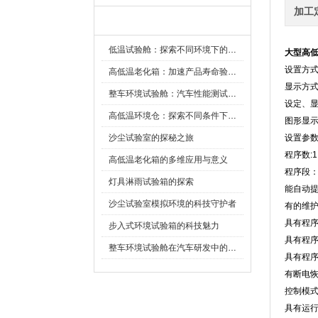
加工
新闻资讯
低温试验舱：探索不同环境下的科技边界
大型高
设置方式
高低温老化箱：加速产品寿命验证的可靠伙伴
显示方式
整车环境试验舱：汽车性能测试的设备
设定
高低温环境仓：探索不同条件下的科学奥秘
图形显示
沙尘试验室的探秘之旅
设置参数保
程序数:1
高低温老化箱的多维应用与意义
程序段
灯具淋雨试验箱的探索
能自动提示
沙尘试验室模拟环境的科技守护者
有的维护
具有程序
步入式环境试验箱的科技魅力
具有程序
整车环境试验舱在汽车研发中的作用
具有程序停
有断电恢复
控制模式
具有运行界