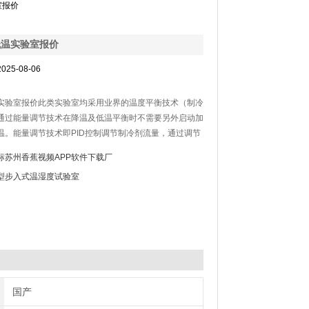
室报价
低温实验室报价
025-08-06
实验室报价此类实验室均采用业界的温度平衡技术（制冷
，通过能量调节技术在降温及低温平衡时不需要另外启动加
。能量调节技术即PID控制调节制冷剂流量，通过调节
间内进入蒸发器制冷剂的质量，来达到精确控制制冷功
标苏州香蕉视频APP软件下载厂
确控制试验室的温度。
型步入式温湿度试验室
国产