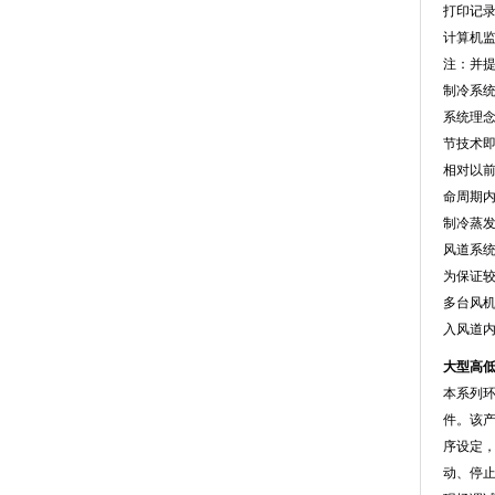
打印记录
计算机监
注
制冷系
系统理念
节技术即
相对以前
命周期
制冷蒸发器
风道系
为保证较高
多台风机
入风道内
大型高
本系列环
件。
序设定
动、