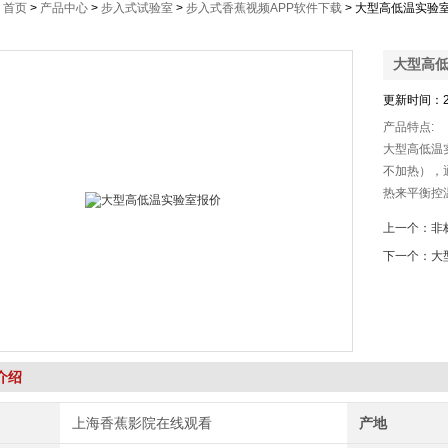
：
首页
>
产品中心
>
步入式试验室
>
步入式香蕉视频APP软件下载
> 大型高低温实验
大型高
更新时间：2
产品特点:
大型高低温
不加热）
热来平衡控温
控制单位时
上一个：
非
率，从而精
下一个：
大
介绍
上海香蕉影院在线观看
产地