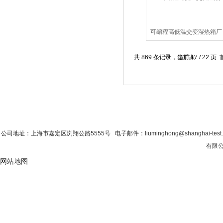
可编程高低温交变湿热箱厂
家
共 869 条记录，当前 17 / 22 页
首 页
|
公司简介
|
新闻资讯
|
联系香蕉影
公司地址：上海市嘉定区浏翔公路5555号 电子邮件：liuminghong@shanghai-tes
有限公
网站地图